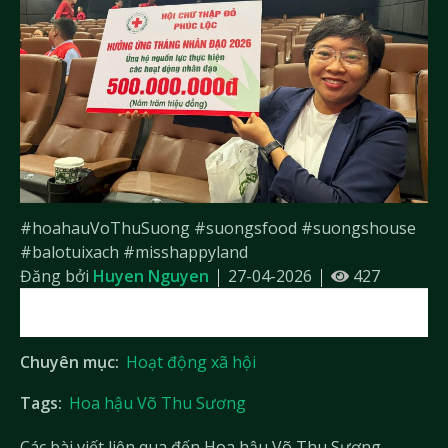
#hoahauVoThuSuong #suongsfood #suongshouse
#balotuixach #misshappyland
Đăng bởi
Huyen Nguyen
27-04-2026
427
Chuyên mục:
Hoạt động xã hội
Tags:
Hoa hậu Võ Thu Sương
Các bài viết liên qua đến Hoa hậu Võ Thu Sương